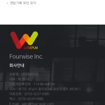
• 면담기록 보안 유지
Fourwise Inc.
회사안내
상호명 : (주)포와이즈
대표 : 박 영 규
사업자등록번호 : 114-86-84074
주소 : 경기도 성남시 돌마로 46 광천프라자 405호
대표전화 : (070)-4237-0985
팩스 : (070)-4239-0986
E-mail : sales@four-wise.com