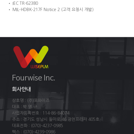
• IEC TR-62380
• MIL-HDBK-217F Notice 2 (고객 요청시 개발)
Fourwise Inc.
회사안내
상호명 : (주)포와이즈
대표 : 박 영 규
사업자등록번호 : 114-86-84074
주소 : 경기도 성남시 돌마로 46 광천프라자 405호
대표전화 : (070)-4237-0985
팩스 : (070)-4239-0986